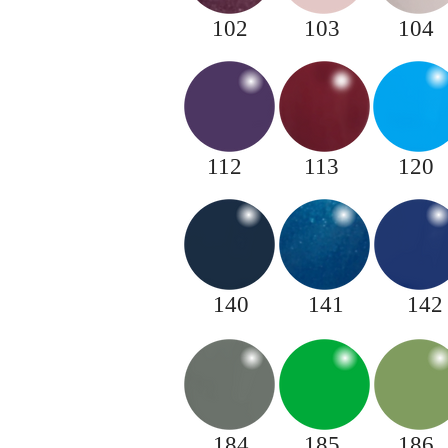
102
103
104
112
113
120
140
141
142
184
185
186