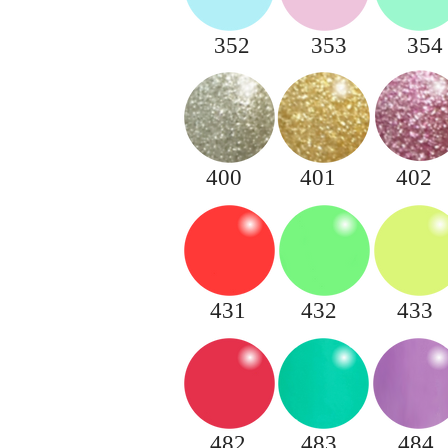
352
353
354
400
401
402
431
432
433
482
483
484