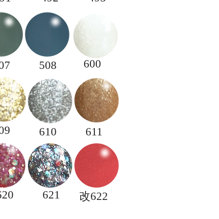
600
07
508
09
610
611
620
621
​改622