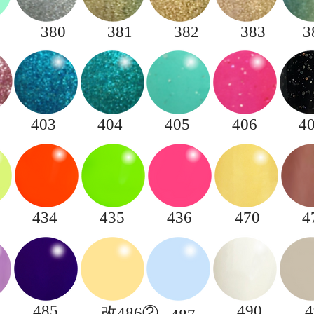
380
381
382
383
3
403
404
405
406
4
434
435
436
470
4
485
​490
4
改486②