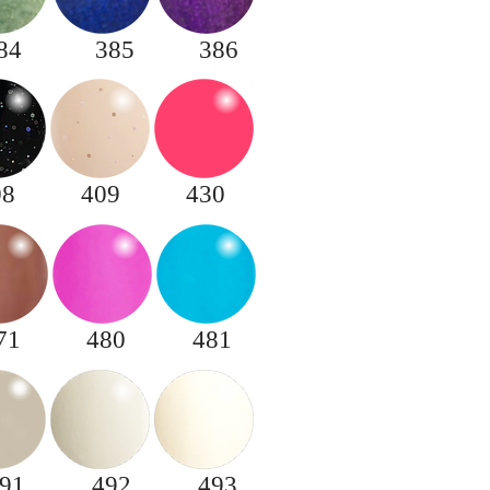
84
385
386
08
409
430
71
480
481
91
492
493