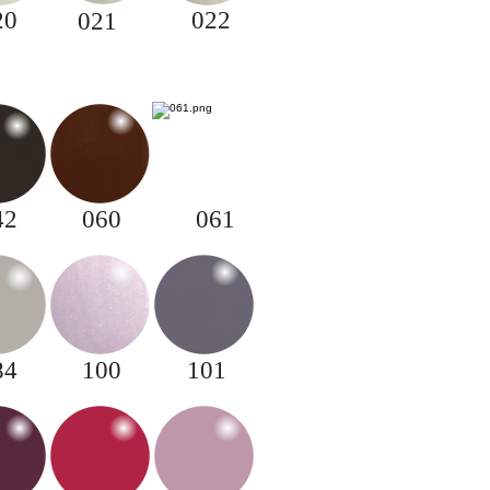
20
022
021
42
060
061
84
100
101