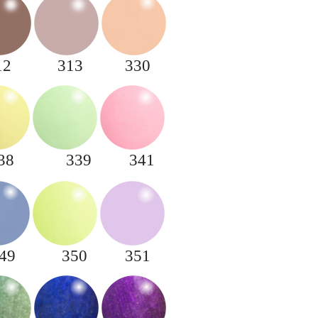
12
313
330
38
339
341
49
350
351